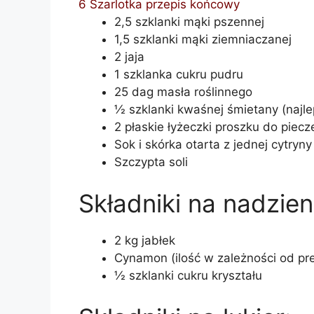
6
Szarlotka przepis końcowy
2,5 szklanki mąki pszennej
1,5 szklanki mąki ziemniaczanej
2 jaja
1 szklanka cukru pudru
25 dag masła roślinnego
½ szklanki kwaśnej śmietany (najle
2 płaskie łyżeczki proszku do piecz
Sok i skórka otarta z jednej cytry
Szczypta soli
Składniki na nadzien
2 kg jabłek
Cynamon (ilość w zależności od pre
½ szklanki cukru kryształu