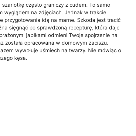
na szarlotkę często graniczy z cudem. To samo
nym wyglądem na zdjęciach. Jednak w trakcie
całe przygotowania idą na marne. Szkoda jest tracić
żna sięgnąć po sprawdzoną recepturę, która daje
prażonymi jabłkami odmieni Twoje spojrzenie na
eważ została opracowana w domowym zaciszu.
razem wywołuje uśmiech na twarzy. Nie mówiąc o
szego kęsa.