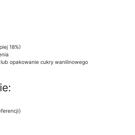
piej 18%)
enia
ny lub opakowanie cukry wanilinowego
ie:
ferencji)