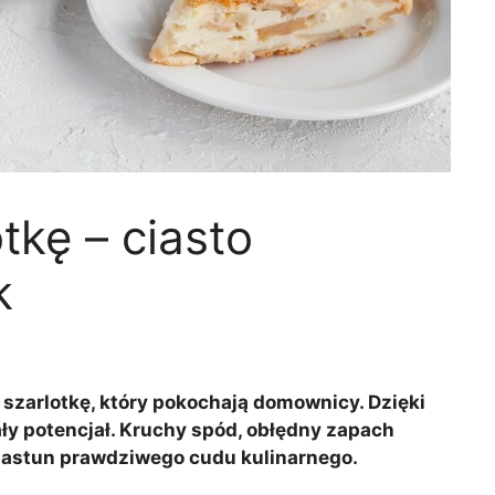
tkę – ciasto
k
a szarlotkę, który pokochają domownicy. Dzięki
ały potencjał. Kruchy spód, obłędny zapach
iastun prawdziwego cudu kulinarnego.