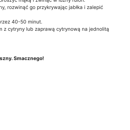
prószyć mąką i zwinąć w luźny rulon.
y, rozwinąć go przykrywając jabłka i zalepić
przez 40-50 minut.
m z cytryny lub zaprawą cytrynową na jednolitą
pyszny. Smacznego!