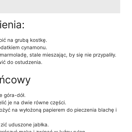
enia:
oić na grubą kostkę.
dodatkiem cynamonu.
armoladę, stale mieszając, by się nie przypaliły.
wić do ostudzenia.
ońcowy
e góra-dół.
lić je na dwie równe części.
ożyć na wyłożoną papierem do pieczenia blachę i
zić uduszone jabłka.