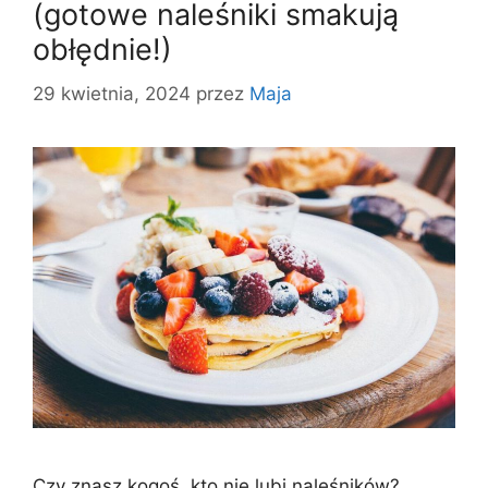
(gotowe naleśniki smakują
obłędnie!)
29 kwietnia, 2024
przez
Maja
Czy znasz kogoś, kto nie lubi naleśników?