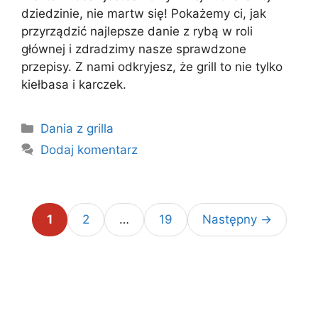
dziedzinie, nie martw się! Pokażemy ci, jak
przyrządzić najlepsze danie z rybą w roli
głównej i zdradzimy nasze sprawdzone
przepisy. Z nami odkryjesz, że grill to nie tylko
kiełbasa i karczek.
Kategorie
Dania z grilla
Dodaj komentarz
Page
Page
Page
1
2
…
19
Następny
→