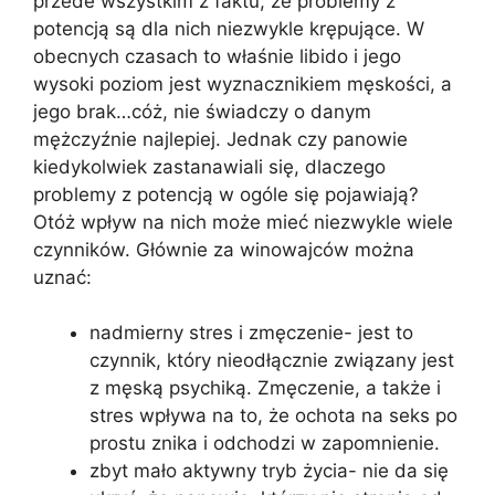
przede wszystkim z faktu, że problemy z
potencją są dla nich niezwykle krępujące. W
obecnych czasach to właśnie libido i jego
wysoki poziom jest wyznacznikiem męskości, a
jego brak…cóż, nie świadczy o danym
mężczyźnie najlepiej. Jednak czy panowie
kiedykolwiek zastanawiali się, dlaczego
problemy z potencją w ogóle się pojawiają?
Otóż wpływ na nich może mieć niezwykle wiele
czynników. Głównie za winowajców można
uznać:
nadmierny stres i zmęczenie- jest to
czynnik, który nieodłącznie związany jest
z męską psychiką. Zmęczenie, a także i
stres wpływa na to, że ochota na seks po
prostu znika i odchodzi w zapomnienie.
zbyt mało aktywny tryb życia- nie da się