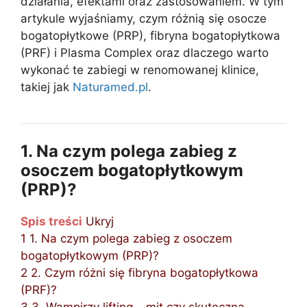
działania, efektami oraz zastosowaniem. W tym
artykule wyjaśniamy, czym różnią się osocze
bogatopłytkowe (PRP), fibryna bogatopłytkowa
(PRF) i Plasma Complex oraz dlaczego warto
wykonać te zabiegi w renomowanej klinice,
takiej jak
Naturamed.pl
.
1. Na czym polega zabieg z
osoczem bogatopłytkowym
(PRP)?
Spis treści
Ukryj
1
1. Na czym polega zabieg z osoczem
bogatopłytkowym (PRP)?
2
2. Czym różni się fibryna bogatopłytkowa
(PRF)?
3
3. Wampirzy lifting – mit czy skuteczna