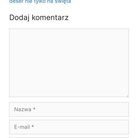
deser nie tylko na święta
Dodaj komentarz
Komentarz
Nazwa
E-
mail