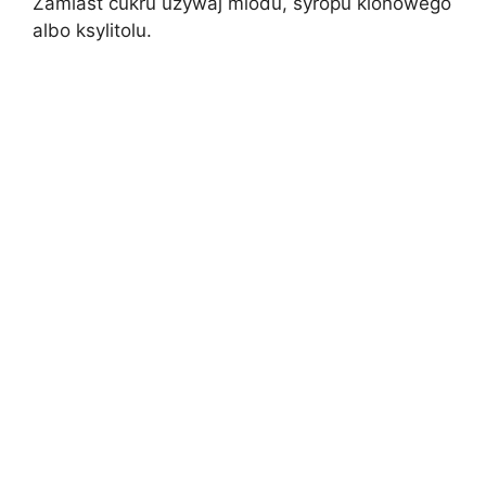
Zamiast cukru używaj miodu, syropu klonowego
albo ksylitolu.