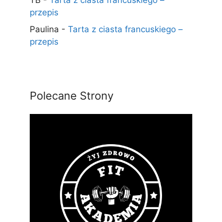
TB
-
Tarta z ciasta francuskiego –
przepis
Paulina
-
Tarta z ciasta francuskiego –
przepis
Polecane Strony