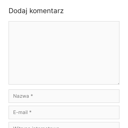
Dodaj komentarz
Komentarz
Nazwa
E-
mail
Witryna