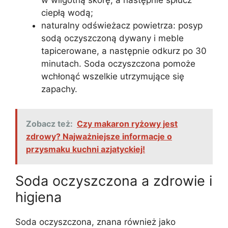
w wilgotną skórę, a następnie spłucz
ciepłą wodą;
naturalny odświeżacz powietrza: posyp
sodą oczyszczoną dywany i meble
tapicerowane, a następnie odkurz po 30
minutach. Soda oczyszczona pomoże
wchłonąć wszelkie utrzymujące się
zapachy.
Zobacz też:
Czy makaron ryżowy jest
zdrowy? Najważniejsze informacje o
przysmaku kuchni azjatyckiej!
Soda oczyszczona a zdrowie i
higiena
Soda oczyszczona, znana również jako