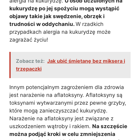
alergia na kukurydzę.
U osób uczulonych na
kukurydzę po jej spożyciu mogą wystąpić
objawy takie jak swędzenie, obrzęk i
trudności w oddychaniu.
W rzadkich
przypadkach alergia na kukurydzę może
zagrażać życiu!
Zobacz też:
Jak ubić śmietanę bez miksera i
trzepaczki
Innym potencjalnym zagrożeniem dla zdrowia
jest narażenie na aflatoksyny. Aflatoksyny są
toksynami wytwarzanymi przez pewne grzyby,
które mogą zanieczyszczać kukurydzę.
Narażenie na aflatoksyny jest związane z
uszkodzeniem wątroby i rakiem.
Na szczęście
można podjąć kroki w celu zmniejszenia