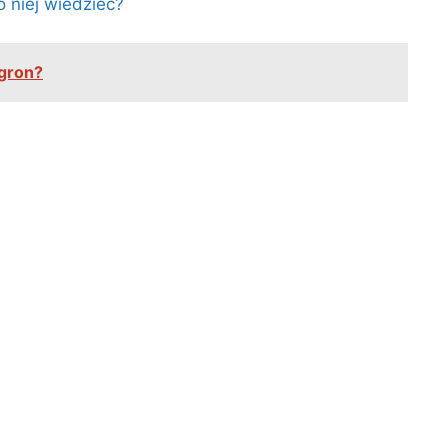
o niej wiedzieć?
ogron?