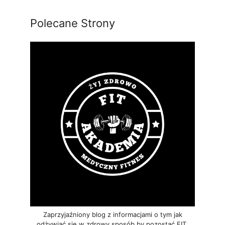
Polecane Strony
Zaprzyjaźniony blog z informacjami o tym jak
odżywiać się w zdrowy sposób by pozostać FIT.