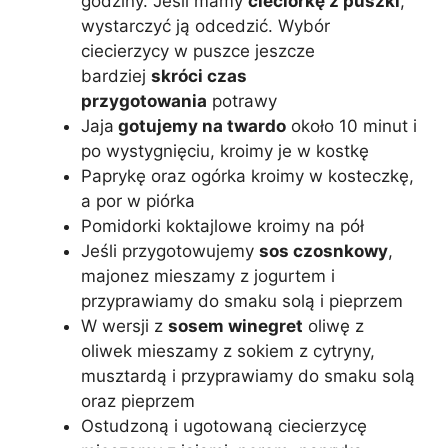
godziny. Jeśli mamy
cieciorkę z puszki
,
wystarczyć ją odcedzić. Wybór
ciecierzycy w puszce jeszcze
bardziej
skróci czas
przygotowania
potrawy
Jaja
gotujemy na twardo
około 10 minut i
po wystygnięciu, kroimy je w kostkę
Paprykę oraz ogórka kroimy w kosteczkę,
a por w piórka
Pomidorki koktajlowe kroimy na pół
Jeśli przygotowujemy
sos czosnkowy
,
majonez mieszamy z jogurtem i
przyprawiamy do smaku solą i pieprzem
W wersji z
sosem winegret
oliwę z
oliwek mieszamy z sokiem z cytryny,
musztardą i przyprawiamy do smaku solą
oraz pieprzem
Ostudzoną i ugotowaną ciecierzycę