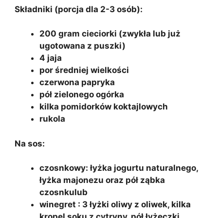
Składniki (porcja dla 2-3 osób):
200 gram cieciorki (zwykła lub już
ugotowana z puszki)
4 jaja
por średniej wielkości
czerwona papryka
pół zielonego ogórka
kilka pomidorków koktajlowych
rukola
Na sos:
czosnkowy: łyżka jogurtu naturalnego,
łyżka majonezu oraz pół ząbka
czosnku
lub
winegret : 3 łyżki oliwy z oliwek, kilka
kropel soku z cytryny, pół łyżeczki