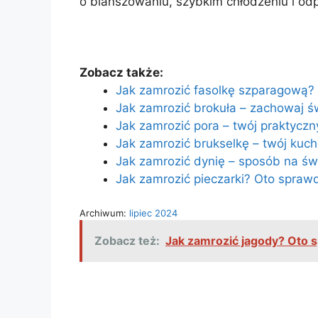
o blanszowaniu, szybkim chłodzeniu i 
Zobacz także:
Jak zamrozić fasolkę szparagową?
Jak zamrozić brokuła – zachowaj św
Jak zamrozić pora – twój praktycz
Jak zamrozić brukselkę – twój kuc
Jak zamrozić dynię – sposób na św
Jak zamrozić pieczarki? Oto spra
Archiwum:
lipiec 2024
Zobacz też:
Jak zamrozić jagody? Oto sp