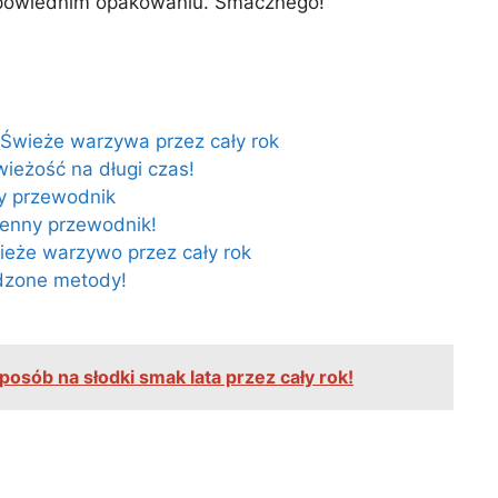
odpowiednim opakowaniu. Smacznego!
 Świeże warzywa przez cały rok
ieżość na długi czas!
ny przewodnik
henny przewodnik!
ieże warzywo przez cały rok
wdzone metody!
osób na słodki smak lata przez cały rok!