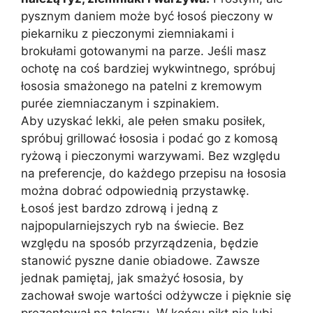
pysznym daniem może być łosoś pieczony w
piekarniku z pieczonymi ziemniakami i
brokułami gotowanymi na parze. Jeśli masz
ochotę na coś bardziej wykwintnego, spróbuj
łososia smażonego na patelni z kremowym
purée ziemniaczanym i szpinakiem.
Aby uzyskać lekki, ale pełen smaku posiłek,
spróbuj grillować łososia i podać go z komosą
ryżową i pieczonymi warzywami. Bez względu
na preferencje, do każdego przepisu na łososia
można dobrać odpowiednią przystawkę.
Łosoś jest bardzo zdrową i jedną z
najpopularniejszych ryb na świecie. Bez
względu na sposób przyrządzenia, będzie
stanowić pyszne danie obiadowe. Zawsze
jednak pamiętaj, jak smażyć łososia, by
zachował swoje wartości odżywcze i pięknie się
prezentował na talerzu. W końcu nikt nie lubi