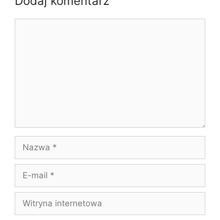
Dodaj komentarz
Komentarz
Nazwa
E-
mail
Witryna
internetowa