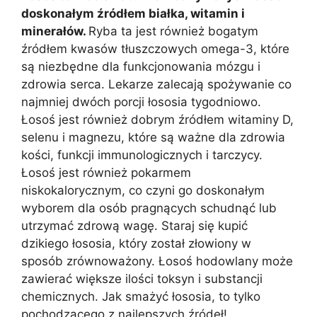
doskonałym źródłem białka, witamin i
minerałów.
Ryba ta jest również bogatym
źródłem kwasów tłuszczowych omega-3, które
są niezbędne dla funkcjonowania mózgu i
zdrowia serca. Lekarze zalecają spożywanie co
najmniej dwóch porcji łososia tygodniowo.
Łosoś jest również dobrym źródłem witaminy D,
selenu i magnezu, które są ważne dla zdrowia
kości, funkcji immunologicznych i tarczycy.
Łosoś jest również pokarmem
niskokalorycznym, co czyni go doskonałym
wyborem dla osób pragnących schudnąć lub
utrzymać zdrową wagę. Staraj się kupić
dzikiego łososia, który został złowiony w
sposób zrównoważony. Łosoś hodowlany może
zawierać większe ilości toksyn i substancji
chemicznych. Jak smażyć łososia, to tylko
pochodzącego z najlepszych źródeł!