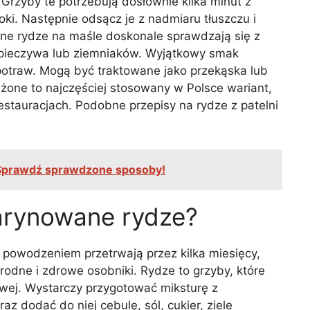
Grzyby te potrzebują dosłownie kilka minut z
ki. Następnie odsącz je z nadmiaru tłuszczu i
ne rydze na maśle doskonale sprawdzają się z
e pieczywa lub ziemniaków. Wyjątkowy smak
otraw. Mogą być traktowane jako przekąska lub
żone to najczęściej stosowany w Polsce wariant,
stauracjach. Podobne przepisy na rydze z patelni
 Sprawdź sprawdzone sposoby!
arynowane rydze?
 powodzeniem przetrwają przez kilka miesięcy,
rodne i zdrowe osobniki. Rydze to grzyby, które
wej. Wystarczy przygotować miksturę z
z dodać do niej cebulę, sól, cukier, ziele