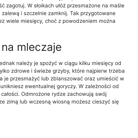
łość zagotuj. W słoikach ułóż przesmażone na maśle
ię zalewą i szczelnie zamknij. Tak przygotowane
ez wiele miesięcy, choć z powodzeniem można
na mleczaje
dnak należy je spożyć w ciągu kilku miesięcy od
ylko zdrowe i świeże grzyby, które najpierw trzeba
na je przesmażyć lub zblanszować oraz umieścić w
nikniesz ewentualnej goryczy. W zależności od
w całości. Odmrożone rydze zachowują swój
cze zimą lub wczesną wiosną możesz cieszyć się