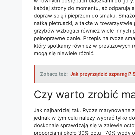
w równych odstępach blaszkami do góry. 
każdej strony do momentu, aż odparują so
dopraw solą i pieprzem do smaku. Smażo
natką pietruszki, a także w towarzystwi
grzybów wzbogaci również wiele innych p
pełnoprawne danie. Przepis na rydze sma
który spotkamy również w prestiżowych re
mogą się niewiele różnić.
Zobacz też:
Jak przyrządzić szparagi?
Czy warto zrobić m
Jak najbardziej tak. Rydze marynowane z
jednak w tym celu należy wybrać tylko do
doskonale sprawdzają się w zalewie octo
proporcjami około 30% octu i 70% wody ora