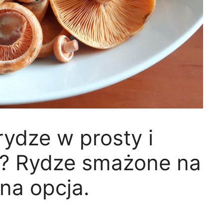
rydze w prosty i
? Rydze smażone na
yna opcja.