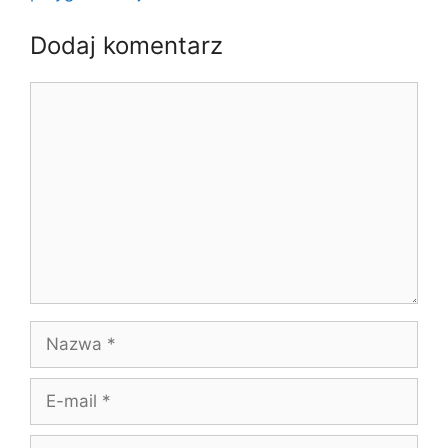
Dodaj komentarz
Komentarz
Nazwa
E-
mail
Witryna