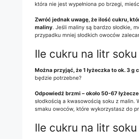
która nie jest wypełniona po brzegi, mieśc
Zwróć jednak uwagę, że ilość cukru, któr
maliny
. Jeśli maliny są bardzo słodkie, 
przypadku mniej słodkich owoców zalecan
Ile cukru na litr soku
Można przyjąć, że 1 łyżeczka to ok. 3 g 
będzie potrzebne?
Odpowiedź brzmi – około 50-67 łyżecze
słodkością a kwasowością soku z malin. W
smaku owoców, które wykorzystasz do pr
Ile cukru na litr sok