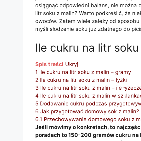
osiągnąć odpowiedni balans, nie można do
litr soku z malin? Warto podkreślić, że n
owoców. Zatem wiele zależy od sposobu p
myśli słodzenie soku już zdatnego do pici
Ile cukru na litr sok
Spis treści
Ukryj
1
Ile cukru na litr soku z malin – gramy
2
Ile cukru na litr soku z malin – łyżki
3
Ile cukru na litr soku z malin – ile łyżecz
4
Ile cukru na litr soku z malin w szklanka
5
Dodawanie cukru podczas przygotowywa
6
Jak przygotować domowy sok z malin?
6.1
Przechowywanie domowego soku z ma
Jeśli mówimy o konkretach, to najczęśc
poradach to 150-200 gramów cukru na l