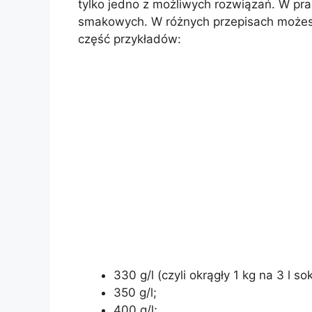
tylko jedno z możliwych rozwiązań. W prak
smakowych. W różnych przepisach możesz s
część przykładów:
330 g/l (czyli okrągły 1 kg na 3 l so
350 g/l;
400 g/l;