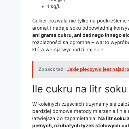
1 kg/l.
Cukier pozwala nie tylko na podkreślenie
aromat i nadaje soku odpowiednią konsy
ani grama cukru, ani żadnego innego sł
rozbieżności są ogromne – warto wypróbo
która wersja wychodzi najlepiej.
Zobacz też:
Jakie pieczywo jest najzd
Ile cukru na litr soku
W kolejnych częściach trzymamy się założ
bardziej domowe metody mierzenia i nie 
łatwiejsza do zapamiętania.
Na litr soku
pełnych, czubatych łyżek stołowych cu