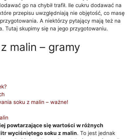
dawać go na chybił trafił. Ile cukru dodawać na
iektóre przepisu uwzględniają nie objętość, co masę
rzygotowania. A niektórzy pytający mają też na
a. Tutaj skupimy się na jego przygotowaniu.
u z malin – gramy
ek?
ch
nia soku z malin – ważne!
lin
iej powtarzające się wartości w różnych
itr wyciśniętego soku z malin
. To jest jednak