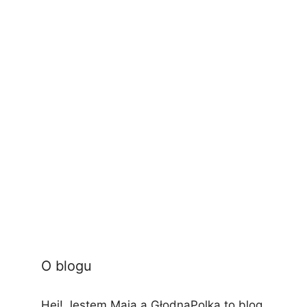
O blogu
Hej! Jestem Maja a GłodnaPolka to blog