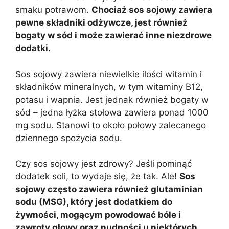
smaku potrawom.
Chociaż sos sojowy zawiera
pewne składniki odżywcze, jest również
bogaty w sód i może zawierać inne niezdrowe
dodatki.
Sos sojowy zawiera niewielkie ilości witamin i
składników mineralnych, w tym witaminy B12,
potasu i wapnia. Jest jednak również bogaty w
sód – jedna łyżka stołowa zawiera ponad 1000
mg sodu. Stanowi to około połowy zalecanego
dziennego spożycia sodu.
Czy sos sojowy jest zdrowy? Jeśli pominąć
dodatek soli, to wydaje się, że tak. Ale!
Sos
sojowy często zawiera również glutaminian
sodu (MSG), który jest dodatkiem do
żywności, mogącym powodować bóle i
zawroty głowy oraz nudności u niektórych