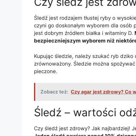
Czy śledź jest zdro
Śledź jest rodzajem tłustej ryby o wyso
czyni go doskonałym wyborem dla osób p
jest dobrym źródłem białka i witaminy D.
bezpieczniejszym wyborem niż niektóre
Kupując śledzie, należy szukać ryb dzik
zrównoważony. Śledzie można spożywać n
pieczone.
Zobacz też:
Czy agar jest zdrowy? Co w
Śledź – wartości o
Czy śledź jest zdrowy? Jak najbardziej!