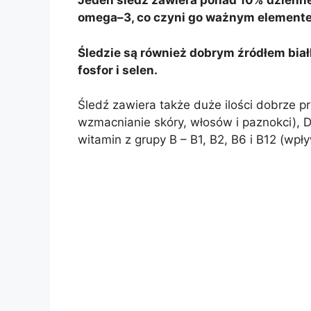
Jeden śledź zawiera ponad 10% dzienn
omega–3, co czyni go ważnym elemente
Śledzie są również dobrym źródłem białk
fosfor i selen.
Śledź zawiera także duże ilości dobrze p
wzmacnianie skóry, włosów i paznokci), D
witamin z grupy B – B1, B2, B6 i B12 (wpł