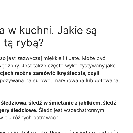
a w kuchni. Jakie są
 tą rybą?
so jest zazwyczaj miękkie i tłuste. Może być
ędzony. Jest także często wykorzystywany jako
cjach można zamówić ikrę śledzia, czyli
spożywana na surowo, marynowana lub gotowana,
 śledziowa, śledź w śmietanie z jabłkiem, śledź
gery śledziowe.
Śledź jest wszechstronnym
wielu różnych potrawach.
ojawia się zbyt często. Powinniśmy jednak zadbać o