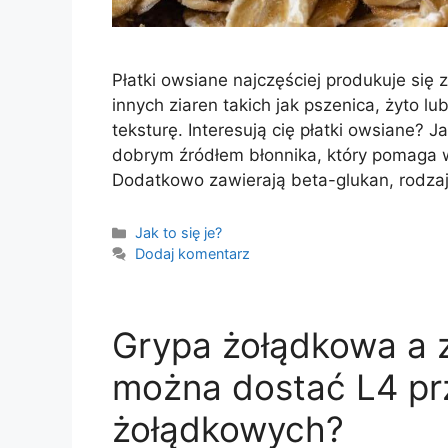
Płatki owsiane najczęściej produkuje si
innych ziaren takich jak pszenica, żyto l
teksturę. Interesują cię płatki owsiane? J
dobrym źródłem błonnika, który pomaga w 
Dodatkowo zawierają beta-glukan, rodza
Kategorie
Jak to się je?
Dodaj komentarz
Grypa żołądkowa a z
można dostać L4 pr
żołądkowych?