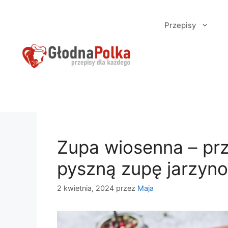
Przejdź
do
Przepisy
treści
Zupa wiosenna – prz
pyszną zupę jarzyn
2 kwietnia, 2024
przez
Maja